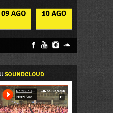
09 AGO
10 AGO
DOMENICA
LUNED�
U
SOUNDCLOUD